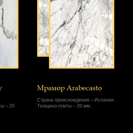
y
Мрамор Arabecasto
Страна происхождения – Испания.
ы – 20
Толщина плиты – 20 мм.